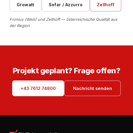
Growatt
Sofar / Azzurro
Zellhoff
Fronius (Wels) und Zellhoff — österreichische Qualität aus
der Region
Projekt geplant? Frage offen?
+43 7612 74800
Nachricht senden